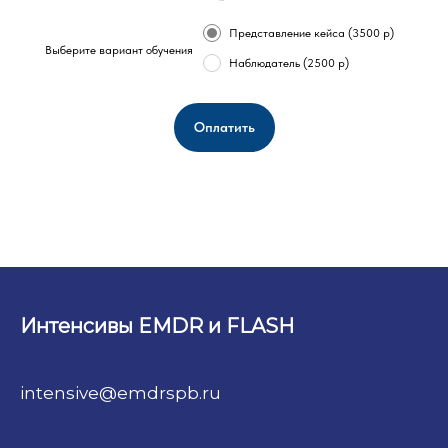
3 500
₽
Представление кейса (3500 р)
Выберите вариант обучения
Наблюдатель (2500 р)
Оплатить
Интенсивы EMDR и FLASH
intensive@emdrspb.ru